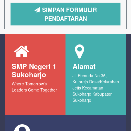
SIMPAN FORMULIR
PENDAFTARAN
SMP Negeri 1
Alamat
Sukoharjo
Jl. Pemuda No.36,
Kutorejo Desa/Kelurahan
Where Tomorrow's
Jetis Kecamatan
Leaders Come Together
Sukoharjo Kabupaten
Sukoharjo