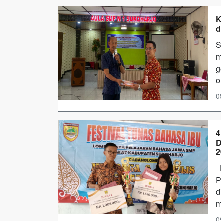
K
d
S
m
g
o
0
4
D
2
D
P
d
m
0