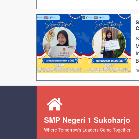
S
C
S
M
I
B
0
SMP Negeri 1 Sukoharjo
Where Tomorrow's Leaders Come Together