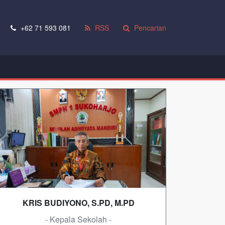
+62 71 593 081
RSS
Pencarian
KRIS BUDIYONO, S.PD, M.PD
- Kepala Sekolah -