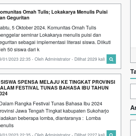
omunitas Omah Tulis; Lokakarya Menulis Puisi
an Geguritan
abtu, 5 Oktober 2024. Komunitas Omah Tulis
enggelar seminar Lokakarya menulis puisi dan
eguritan sebagai implementasi literasi siswa. Diikuti
leh 50 siswa dari k
9/01/2023 22:35 - Oleh Administrator - Dilihat 2029 kali
T
 SISWA SPENSA MELAJU KE TINGKAT PROVINSI
ALAM FESTIVAL TUNAS BAHASA IBU TAHUN
024
alam Rangka Festival Tunas Bahasa Ibu 2024
A
rovinsi Jawa Tengah Tingkat kabupaten Sukoharjo
iadakan beberapa lomba, diantaranya : Lomba
enulis
9/01/2023 22:35 - Oleh Administrator - Dilihat 2227 kali