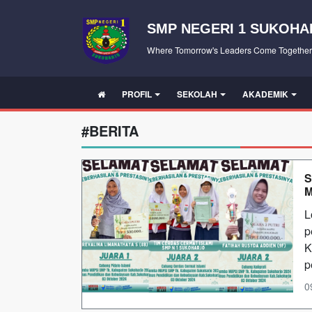
SMP NEGERI 1 SUKOHA
Where Tomorrow's Leaders Come Together
PROFIL
SEKOLAH
AKADEMIK
#BERITA
S
M
L
p
K
p
0