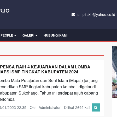
RJO
smp1skh@yahoo.co.id
PEOPLE
GALERI
HUBUNGI KAMI
PENSA RAIH 4 KEJUARAAN DALAM LOMBA
APSI SMP TINGKAT KABUPATEN 2024
omba Mata Pelajaran dan Seni Islam (Mapsi) jenjang
endidikan SMP tingkat kabupaten kembali digelar di
abupaten Sukoharjo. Tahun ini terdapat tujuh cabang
erlomba
9/01/2023 22:35 - Oleh Administrator - Dilihat 2695 kali