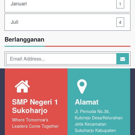
Januari
1
Juli
4
Berlangganan
SMP Negeri 1
Alamat
Sukoharjo
Jl. Pemuda No.36,
Kutorejo Desa/Kelurahan
Where Tomorrow's
Jetis Kecamatan
Leaders Come Together
Sukoharjo Kabupaten