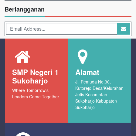
Berlangganan
SMP Negeri 1
Alamat
Sukoharjo
Jl. Pemuda No.36,
Kutorejo Desa/Kelurahan
Where Tomorrow's
Jetis Kecamatan
Leaders Come Together
Sukoharjo Kabupaten
Sukoharjo