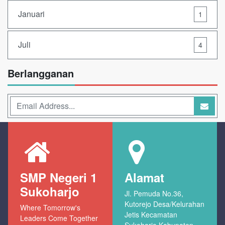
Januari
1
Juli
4
Berlangganan
SMP Negeri 1
Alamat
Sukoharjo
Jl. Pemuda No.36,
Kutorejo Desa/Kelurahan
Where Tomorrow's
Jetis Kecamatan
Leaders Come Together
Sukoharjo Kabupaten