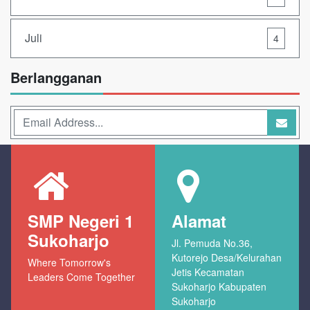
Juli
4
Berlangganan
SMP Negeri 1
Alamat
Sukoharjo
Jl. Pemuda No.36,
Kutorejo Desa/Kelurahan
Where Tomorrow's
Jetis Kecamatan
Leaders Come Together
Sukoharjo Kabupaten
Sukoharjo